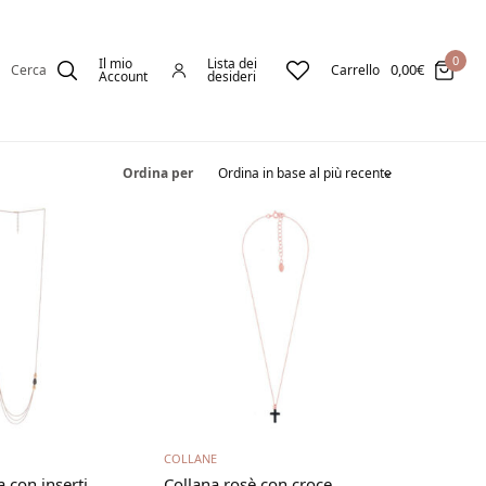
0
Il mio
Lista dei
0,00
€
Cerca
Carrello
Account
desideri
Ordina per
gi tutto
Aggiungi al carrello
COLLANE
 con inserti
Collana rosè con croce