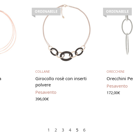
ORDINABILE
ORDINABILE
utto
Leggi tutto
Leg
COLLANE
ORECCHINI
a
Girocollo rosè con inserti
Orecchini Pe
polvere
Pesavento
Pesavento
172,00
€
396,00
€
1
2
3
4
5
6