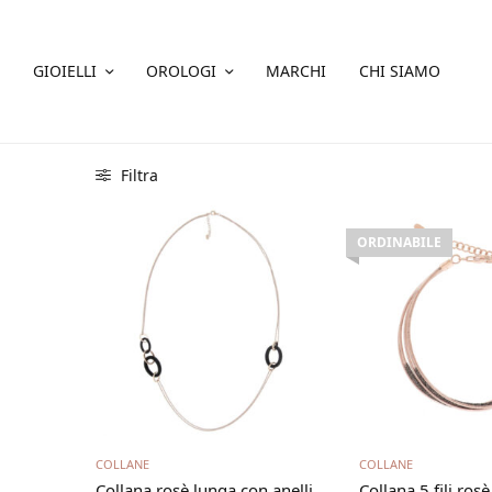
GIOIELLI
OROLOGI
MARCHI
CHI SIAMO
Filtra
ORDINABILE
Aggiungi al carrello
Leggi t
COLLANE
COLLANE
Collana rosè lunga con anelli
Collana 5 fili ros