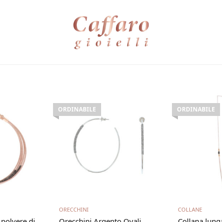
ORDINABILE
ORDINABILE
utto
Leggi tutto
Leg
ORECCHINI
COLLANE
è polvere di
Orecchini Argento Ovali
Collana lunga