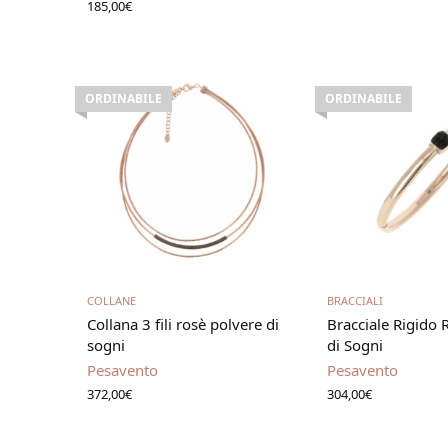
185,00
€
ORDINABILE
ORDINABILE
Leggi tutto
Leggi t
COLLANE
BRACCIALI
Collana 3 fili rosè polvere di
Bracciale Rigido 
sogni
di Sogni
Pesavento
Pesavento
372,00
€
304,00
€