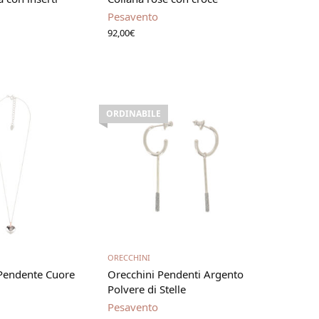
Pesavento
92,00
€
ORDINABILE
i al carrello
Leggi tutto
ORECCHINI
 Pendente Cuore
Orecchini Pendenti Argento
Polvere di Stelle
Pesavento