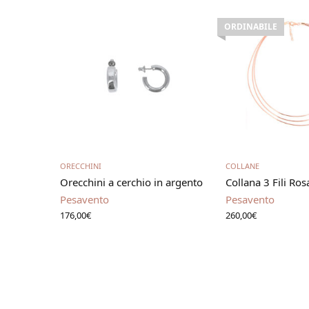
ORDINABILE
Aggiungi al carrello
Leggi t
ORECCHINI
COLLANE
Orecchini a cerchio in argento
Collana 3 Fili Ros
Pesavento
Pesavento
176,00
€
260,00
€