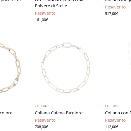
Polvere di Stelle
Pesavento
Pesavento
517,00
€
161,00
€
carrello
Aggiungi al carrello
Aggiung
COLLANE
COLLANE
colore
Collana Catena Bicolore
Collana con
Pesavento
Pesavento
708,00
€
112,00
€