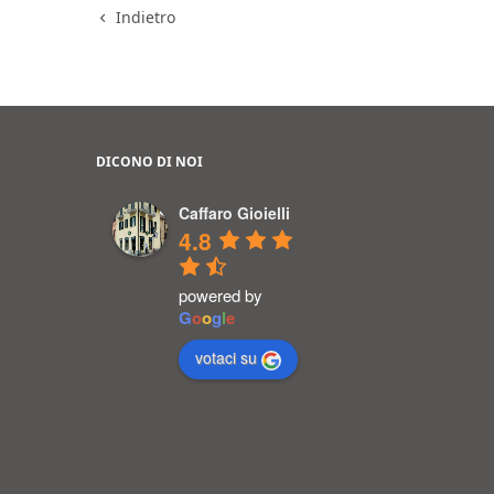
Indietro
DICONO DI NOI
Caffaro Gioielli
4.8
powered by
G
o
o
g
l
e
votaci su