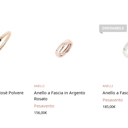
ORDINABILE
utto
Aggiungi al carrello
Leg
ANELLI
ANELLI
Rosè Polvere
Anello a Fascia in Argento
Anello a Fasc
Rosato
Pesavento
Pesavento
185,00
€
156,00
€