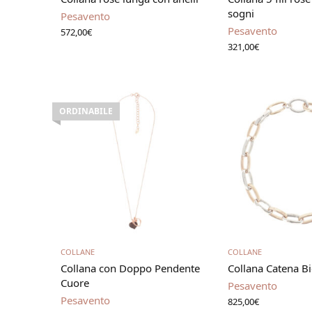
sogni
Pesavento
Pesavento
572,00
€
321,00
€
ORDINABILE
Leggi tutto
Aggiungi al 
COLLANE
COLLANE
Collana con Doppo Pendente
Collana Catena Bi
Cuore
Pesavento
Pesavento
825,00
€