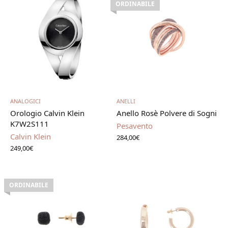
ORDINABILE
Aggiungi al carrello
Leggi tutto
ANALOGICI
ANELLI
Orologio Calvin Klein
Anello Rosè Polvere di Sogni
K7W2S111
Pesavento
Calvin Klein
284,00
€
249,00
€
ORDINABILE