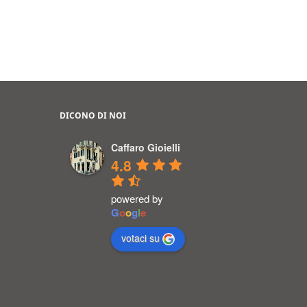
DICONO DI NOI
Caffaro Gioielli
4.8
powered by
G
o
o
g
l
e
votaci su