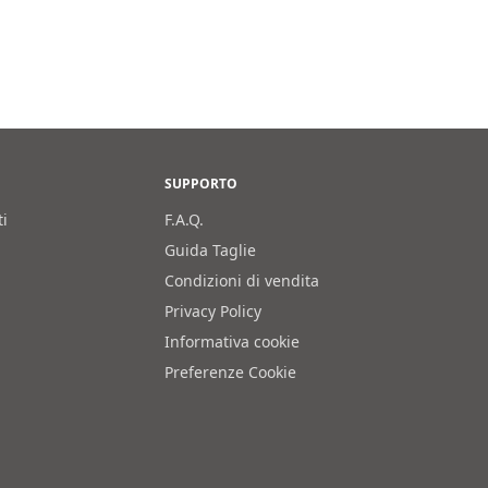
nale
prezzo
attuale
0€.
è:
192,50€.
SUPPORTO
ti
F.A.Q.
Guida Taglie
Condizioni di vendita
Privacy Policy
Informativa cookie
Preferenze Cookie