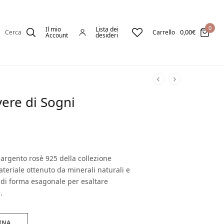
0
Il mio
Lista dei
0,00
€
Cerca
Carrello
Account
desideri
vere di Sogni
 argento rosè 925 della collezione
ateriale ottenuto da minerali naturali e
 di forma esagonale per esaltare
.
INA