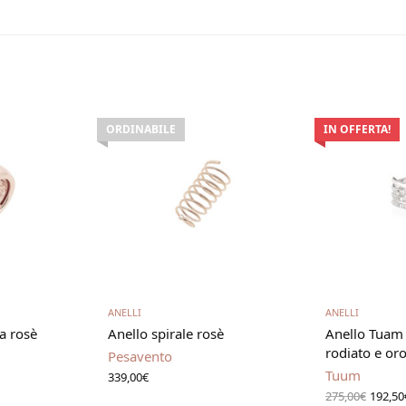
ORDINABILE
IN OFFERTA!
utto
Leggi tutto
ANELLI
ANELLI
ta rosè
Anello spirale rosè
Anello Tuam 
rodiato e oro
Pesavento
Tuum
339,00
€
Il pr
275,00
€
192,50