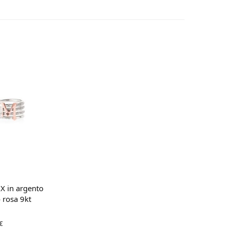
Scegli
X in argento
 rosa 9kt
ezzo
Il
€