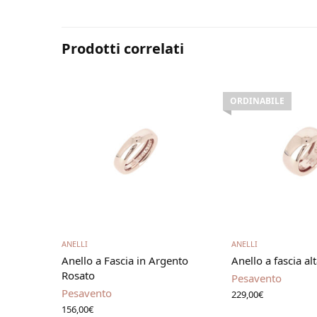
Prodotti correlati
ORDINABILE
Aggiungi al carrello
Leggi t
ANELLI
ANELLI
Anello a Fascia in Argento
Anello a fascia al
Rosato
Pesavento
Pesavento
229,00
€
156,00
€