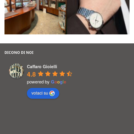
DICONO DI NOI
Caffaro Gioielli
4.8
powered by
G
o
o
g
l
e
votaci su