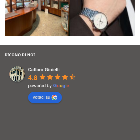
DICONO DI NOI
Caffaro Gioielli
4.8
powered by
G
o
o
g
l
e
votaci su