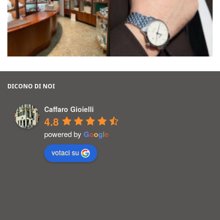
DICONO DI NOI
Caffaro Gioielli
4.8
powered by
G
o
o
g
l
e
votaci su