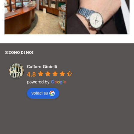
DICONO DI NOI
Caffaro Gioielli
4.8
powered by
G
o
o
g
l
e
votaci su