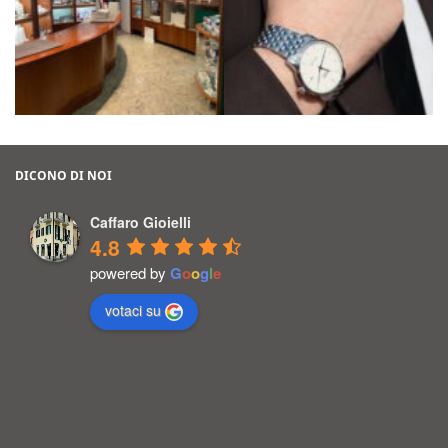
DICONO DI NOI
Caffaro Gioielli
4.8
powered by
G
o
o
g
l
e
votaci su