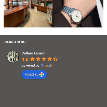
DICONO DI NOI
Caffaro Gioielli
4.8
powered by
G
o
o
g
l
e
votaci su