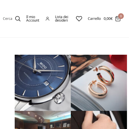
0
Il mio
Lista dei
0,00
€
Cerca
Carrello
Account
desideri