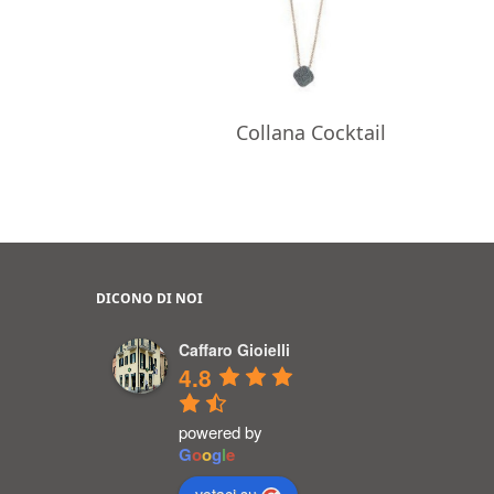
Collana Cocktail
DICONO DI NOI
Caffaro Gioielli
4.8
powered by
G
o
o
g
l
e