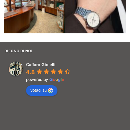
DICONO DI NOI
Caffaro Gioielli
4.8
powered by
G
o
o
g
l
e
votaci su