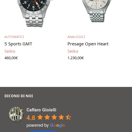
Aggiungi al carrello
Leggi tutto
AUTOMATICI
ANALOGICI
5 Sports GMT
Presage Open Heart
Seiko
Seiko
460,00
€
1.230,00
€
DICONO DI NOI
Caffaro Gioielli
4.8
powered by
G
o
o
g
l
e