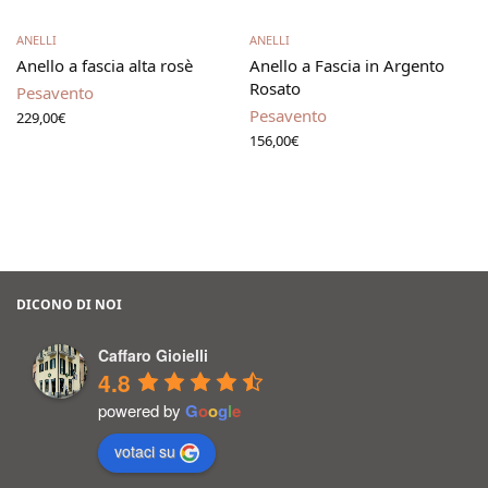
Leggi tutto
Aggiungi al carrello
ANELLI
ANELLI
Anello a fascia alta rosè
Anello a Fascia in Argento
Rosato
Pesavento
Pesavento
229,00
€
156,00
€
DICONO DI NOI
Caffaro Gioielli
4.8
powered by
G
o
o
g
l
e
votaci su