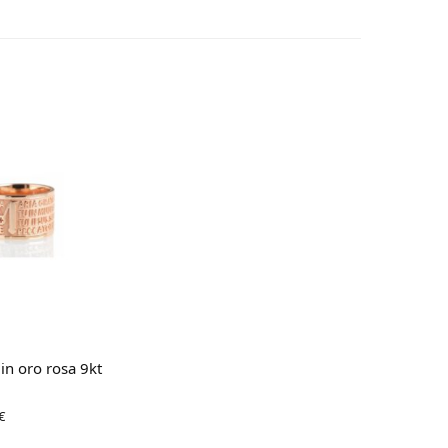
gi tutto
in oro rosa 9kt
ezzo
Il
€
nale
prezzo
attuale