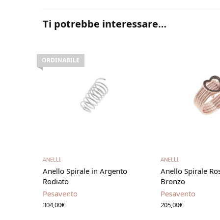
Ti potrebbe interessare…
ORDINABILE
Leggi tutto
Aggiungi al 
ANELLI
ANELLI
Anello Spirale in Argento
Anello Spirale Ro
Rodiato
Bronzo
Pesavento
Pesavento
304,00
€
205,00
€