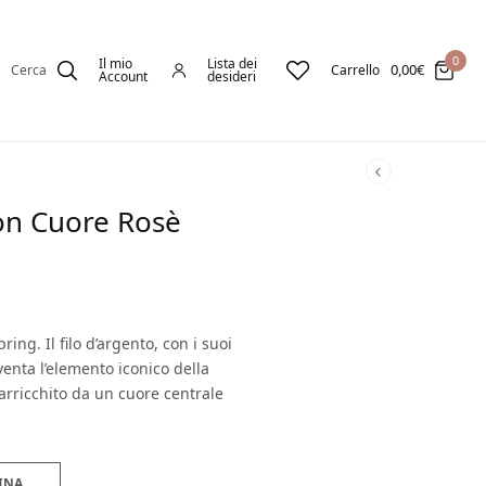
0
Il mio
Lista dei
0,00
€
Cerca
Carrello
Account
desideri
con Cuore Rosè
ing. Il filo d’argento, con i suoi
iventa l’elemento iconico della
arricchito da un cuore centrale
INA