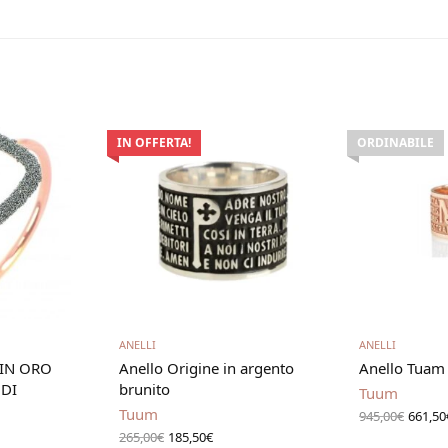
IN OFFERTA!
ORDINABILE
carrello
Scegli
Leg
ANELLI
ANELLI
IN ORO
Anello Origine in argento
Anello Tuam 
 DI
brunito
Tuum
Il pr
Tuum
945,00
€
661,50
origi
Il prezzo
Il
265,00
€
185,50
€
era: