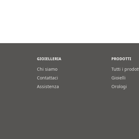
originale
prezzo
945,0
era:
attuale
265,00€.
è:
185,50€.
GIOIELLERIA
PRODOTTI
Chi siamo
Tutti i prodot
Contattaci
Gioielli
Assistenza
Orologi