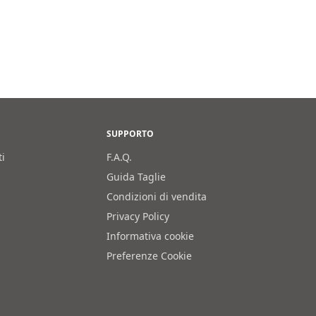
0€.
è:
661,50€.
SUPPORTO
ti
F.A.Q.
Guida Taglie
Condizioni di vendita
Privacy Policy
Informativa cookie
Preferenze Cookie