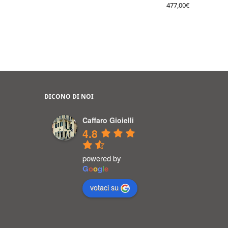
477,00
€
DICONO DI NOI
Caffaro Gioielli
4.8
powered by
G
o
o
g
l
e
votaci su