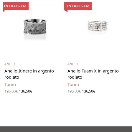
IN OFFERTA!
IN OFFERTA!
Scegli
Scegli
ANELLI
ANELLI
Anello Itinere in argento
Anello Tuam X in argento
rodiato
rodiato
Tuum
Tuum
Il prezzo
Il
Il prezzo
Il
195,00
€
136,50
€
195,00
€
136,50
€
originale
prezzo
originale
prezzo
era:
attuale
era:
attuale
195,00€.
è:
195,00€.
è:
136,50€.
136,50€.