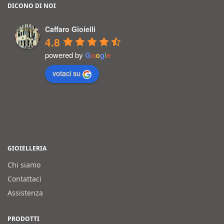
DICONO DI NOI
Caffaro Gioielli
4.8
powered by
G
o
o
g
l
e
votaci su
GIOIELLERIA
Chi siamo
Contattaci
Assistenza
PRODOTTI