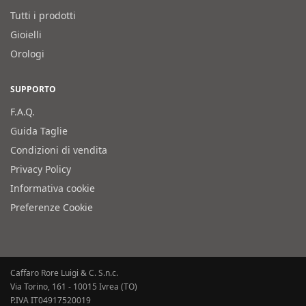
Tutti i prodotti
Gioielli
Orologi
SUPPORTO
F.A.Q.
Guida Taglie
Condizioni di vendita
Privacy Policy
Informativa cookie
Preferenze Cookie
Caffaro Rore Luigi & C. S.n.c.
Via Torino, 161 - 10015 Ivrea (TO)
P.IVA IT04917520019