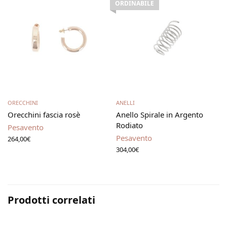
ORDINABILE
Aggiungi al carrello
Leggi tutto
ORECCHINI
ANELLI
Orecchini fascia rosè
Anello Spirale in Argento
Rodiato
Pesavento
Pesavento
264,00
€
304,00
€
Prodotti correlati