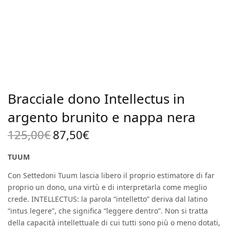
Bracciale dono Intellectus in
argento brunito e nappa nera
125,00
€
87,50
€
Il prezzo
Il
originale
prezzo
TUUM
era:
attuale
Con Settedoni Tuum lascia libero il proprio estimatore di far
125,00€.
è:
proprio un dono, una virtù e di interpretarla come meglio
87,50€.
crede. INTELLECTUS: la parola “intelletto” deriva dal latino
“intus legere”, che significa “leggere dentro”. Non si tratta
della capacità intellettuale di cui tutti sono più o meno dotati,