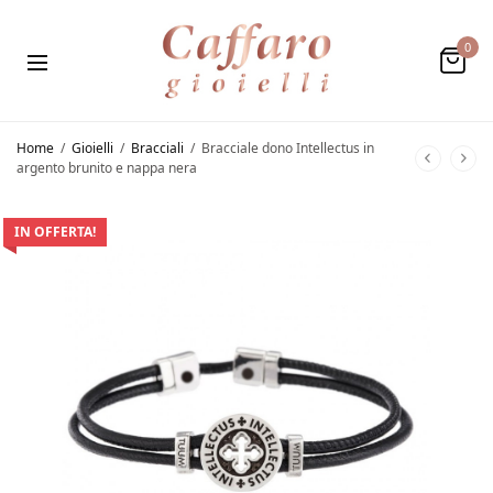
0
Home
/
Gioielli
/
Bracciali
/
Bracciale dono Intellectus in
argento brunito e nappa nera
IN OFFERTA!