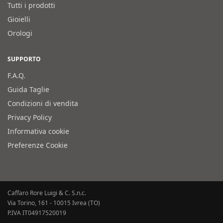
Tutti i prodotti
Gioielli
Orologi
SUPPORTO
F.A.Q.
Guida Taglie
Condizioni di vendita
Privacy Policy
Informativa cookie
Preferenze Cookie
Caffaro Rore Luigi & C. S.n.c.
Via Torino, 161 - 10015 Ivrea (TO)
P.IVA IT04917520019