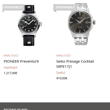
ORDINABILE
ORDINABILE
Scegli
Leggi tutto
ANALOGICI
ANALOGICI
PIONEER Preventor9
Seiko Presage Cocktail
SRPE17J1
Hanhart
Seiko
1.217,00
€
419,00
€
DICONO DI NOI