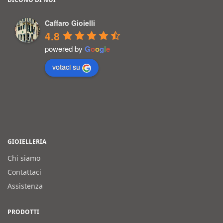
Caffaro Gioielli
4.8
powered by
G
o
o
g
l
e
votaci su
GIOIELLERIA
Chi siamo
Contattaci
Assistenza
PRODOTTI