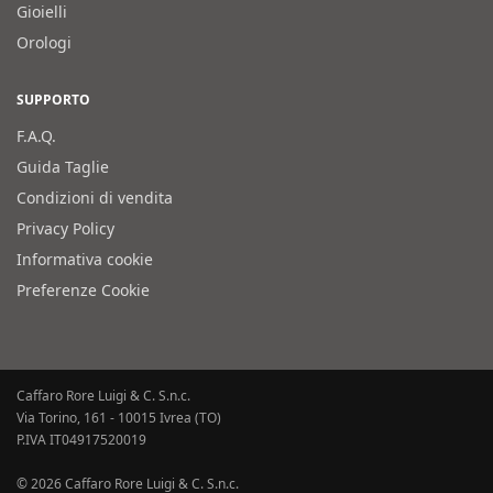
Gioielli
Orologi
SUPPORTO
F.A.Q.
Guida Taglie
Condizioni di vendita
Privacy Policy
Informativa cookie
Preferenze Cookie
Caffaro Rore Luigi & C. S.n.c.
Via Torino, 161 - 10015 Ivrea (TO)
P.IVA IT04917520019
© 2026 Caffaro Rore Luigi & C. S.n.c.