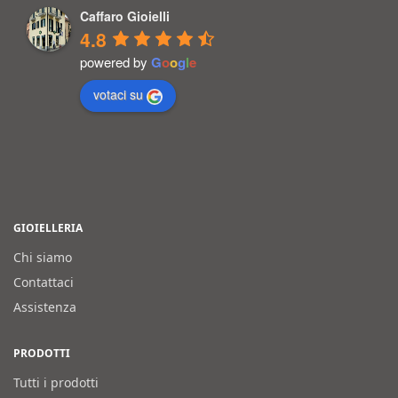
Caffaro Gioielli
4.8
powered by
G
o
o
g
l
e
votaci su
GIOIELLERIA
Chi siamo
Contattaci
Assistenza
PRODOTTI
Tutti i prodotti