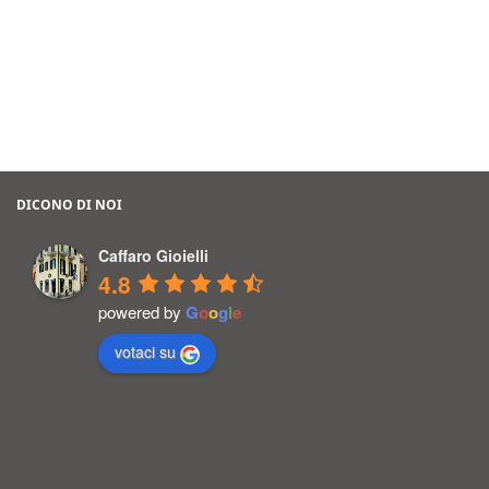
DICONO DI NOI
Caffaro Gioielli
4.8
powered by
G
o
o
g
l
e
votaci su