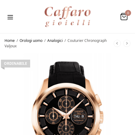
0
Home
/
Orologi uomo
/
Analogici
/
Couturier Chronograph
Valjoux
ORDINABILE