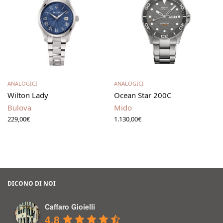
Aggiungi al carrello
Aggiungi al carrello
ANALOGICI
ANALOGICI
Wilton Lady
Ocean Star 200C
Bulova
Mido
229,00
€
1.130,00
€
DICONO DI NOI
Caffaro Gioielli
4.8