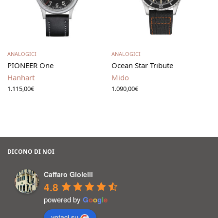
Scegli
Aggiungi al carrello
ANALOGICI
ANALOGICI
PIONEER One
Ocean Star Tribute
Hanhart
Mido
1.115,00
€
1.090,00
€
DICONO DI NOI
Caffaro Gioielli
4.8
powered by
G
o
o
g
l
e
votaci su