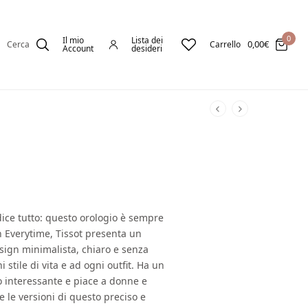
0
Il mio
Lista dei
0,00
€
Cerca
Carrello
Account
desideri
dice tutto: questo orologio è sempre
n Everytime, Tissot presenta un
esign minimalista, chiaro e senza
 stile di vita e ad ogni outfit. Ha un
o interessante e piace a donne e
e le versioni di questo preciso e