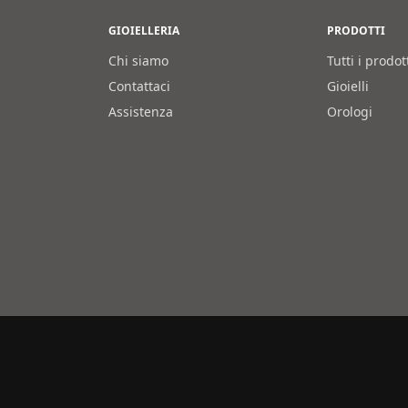
GIOIELLERIA
PRODOTTI
Chi siamo
Tutti i prodot
Contattaci
Gioielli
Assistenza
Orologi