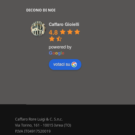
DICONO DI NOI
Caffaro Gioielli
4.8
powered by
G
o
o
g
l
e
votaci su
Caffaro Rore Luigi & C. S.n.c.
Via Torino, 161 - 10015 Ivrea (TO)
P.IVA IT04917520019