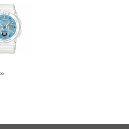
gi tutto
co