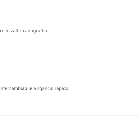
 in zaffiro antigraffio.
1.
e intercambiabile a sgancio rapido.