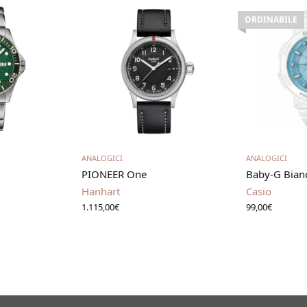
ORDINABILE
carrello
Scegli
Leg
ANALOGICI
ANALOGICI
PIONEER One
Baby-G Bian
Hanhart
Casio
1.115,00
€
99,00
€