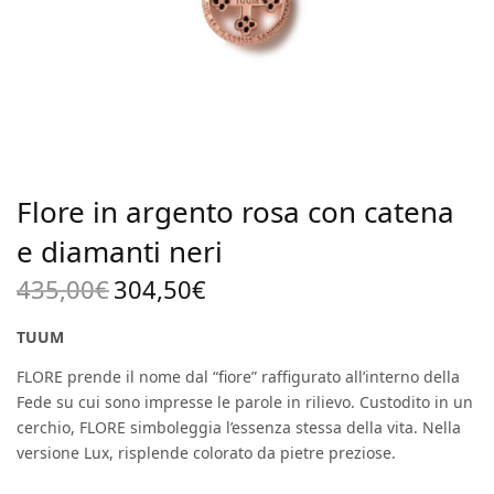
Flore in argento rosa con catena
e diamanti neri
435,00
€
304,50
€
Il prezzo
Il
originale
prezzo
TUUM
era:
attuale
FLORE prende il nome dal “fiore” raffigurato all’interno della
435,00€.
è:
Fede su cui sono impresse le parole in rilievo. Custodito in un
304,50€.
cerchio, FLORE simboleggia l’essenza stessa della vita. Nella
versione Lux, risplende colorato da pietre preziose.