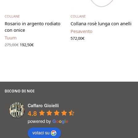
Aggiungi al carrello
Aggiungi al carrello
COLLANE
COLLANE
Rosario in argento rodiato
Collana rosè lunga con anelli
con onice
Pesavento
Tuum
572,00
€
Il prezzo
Il
275,00
€
192,50
€
originale
prezzo
era:
attuale
275,00€.
è:
192,50€.
DICONO DI NOI
Caffaro Gioielli
4.8
powered by
G
o
o
g
l
e
votaci su