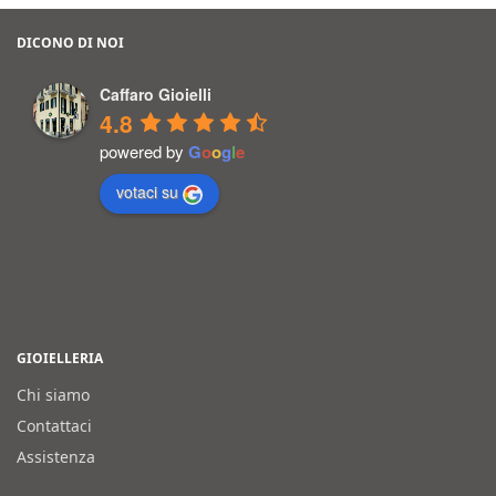
DICONO DI NOI
Caffaro Gioielli
4.8
powered by
G
o
o
g
l
e
votaci su
GIOIELLERIA
Chi siamo
Contattaci
Assistenza