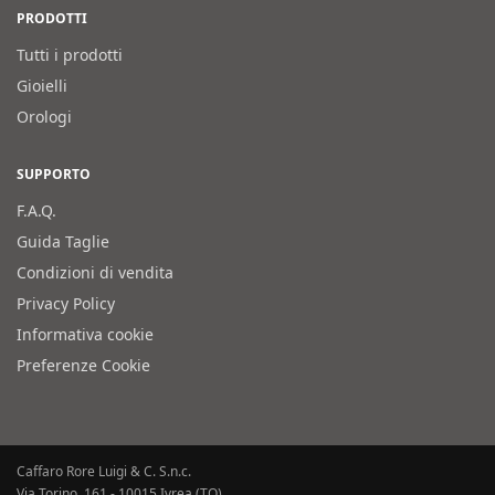
PRODOTTI
Tutti i prodotti
Gioielli
Orologi
SUPPORTO
F.A.Q.
Guida Taglie
Condizioni di vendita
Privacy Policy
Informativa cookie
Preferenze Cookie
Caffaro Rore Luigi & C. S.n.c.
Via Torino, 161 - 10015 Ivrea (TO)