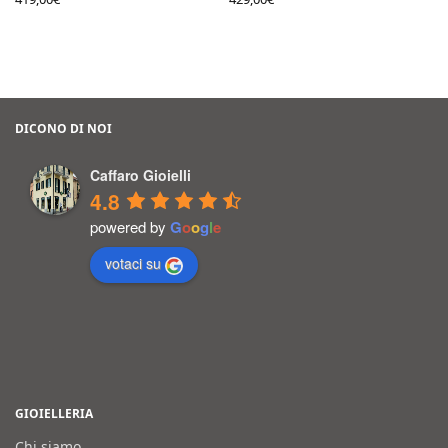
DICONO DI NOI
Caffaro Gioielli
4.8
powered by
G
o
o
g
l
e
votaci su
GIOIELLERIA
Chi siamo