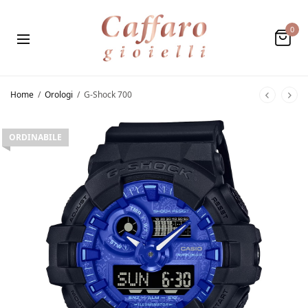
0
Home
/
Orologi
/
G-Shock 700
ORDINABILE