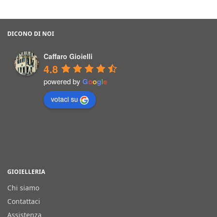
DICONO DI NOI
Caffaro Gioielli
4.8
powered by
G
o
o
g
l
e
votaci su
GIOIELLERIA
Chi siamo
Contattaci
Assistenza