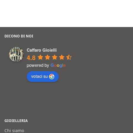
DICONO DI NOI
Caffaro Gioielli
4.8
powered by
G
o
o
g
l
e
votaci su
GIOIELLERIA
Chi siamo