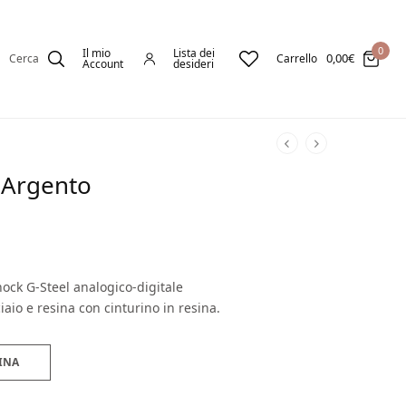
0
Il mio
Lista dei
0,00
€
Cerca
Carrello
Account
desideri
 Argento
hock G-Steel analogico-digitale
aio e resina con cinturino in resina.
INA