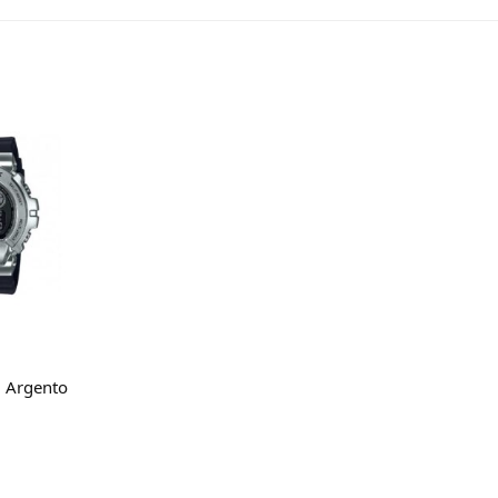
utto
g Argento