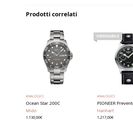
Prodotti correlati
ORDINABILE
Aggiungi al carrello
Scegl
ANALOGICI
ANALOGICI
Ocean Star 200C
PIONEER Prevent
Mido
Hanhart
1.130,00
€
1.217,00
€