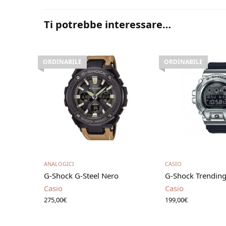
Ti potrebbe interessare…
ORDINABILE
ORDINABILE
Leggi tutto
Leggi t
ANALOGICI
CASIO
G-Shock G-Steel Nero
G-Shock Trendin
Casio
Casio
275,00
€
199,00
€