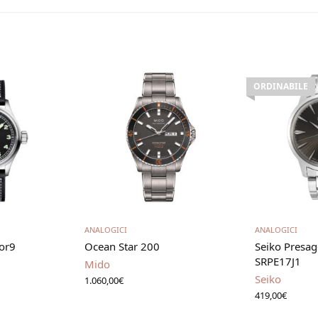
ORDINABILE
i
Aggiungi al carrello
Leg
ANALOGICI
ANALOGICI
or9
Ocean Star 200
Seiko Presag
SRPE17J1
Mido
Seiko
1.060,00
€
419,00
€