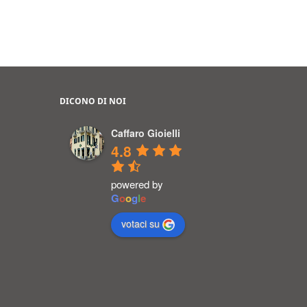
DICONO DI NOI
Caffaro Gioielli
4.8
powered by
G
o
o
g
l
e
votaci su