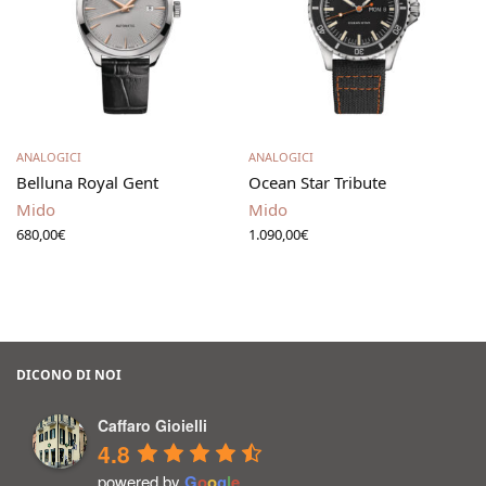
Aggiungi al carrello
Aggiungi al carrello
ANALOGICI
ANALOGICI
Belluna Royal Gent
Ocean Star Tribute
Mido
Mido
680,00
€
1.090,00
€
DICONO DI NOI
Caffaro Gioielli
4.8
powered by
G
o
o
g
l
e