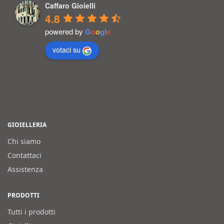
Caffaro Gioielli
4.8
powered by
G
o
o
g
l
e
votaci su
GIOIELLERIA
Chi siamo
Contattaci
Assistenza
PRODOTTI
Tutti i prodotti