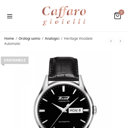
0
Home
/
Orologi uomo
/
Analogici
/
Heritage Visodate
Automatic
ORDINABILE