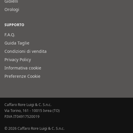
Gioielli
Orologi
SUPPORTO
F.A.Q.
Guida Taglie
Condizioni di vendita
Privacy Policy
Informativa cookie
Preferenze Cookie
Caffaro Rore Luigi & C. S.n.c.
Via Torino, 161 - 10015 Ivrea (TO)
P.IVA IT04917520019
© 2026 Caffaro Rore Luigi & C. S.n.c.