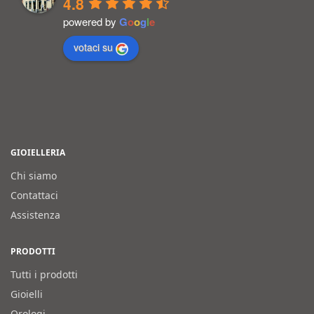
4.8
powered by
G
o
o
g
l
e
votaci su
GIOIELLERIA
Chi siamo
Contattaci
Assistenza
PRODOTTI
Tutti i prodotti
Gioielli
Orologi