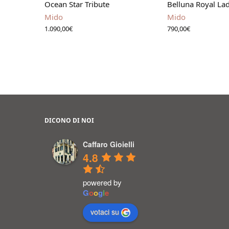
Ocean Star Tribute
Belluna Royal La
Mido
Mido
1.090,00
€
790,00
€
DICONO DI NOI
Caffaro Gioielli
4.8
powered by
G
o
o
g
l
e
votaci su