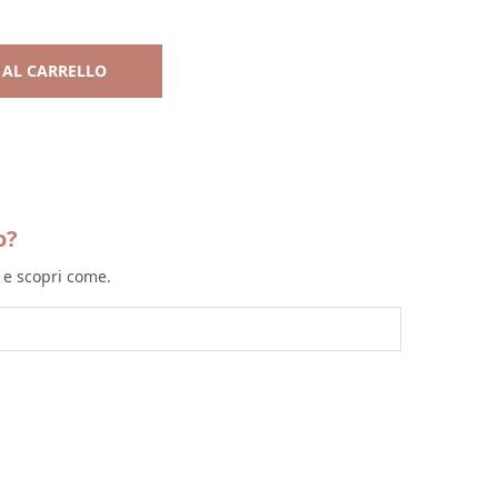
 AL CARRELLO
o?
l e scopri come.