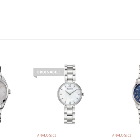
ORDINABILE
utto
Leggi tutto
Aggiung
ANALOGICI
ANALOGICI