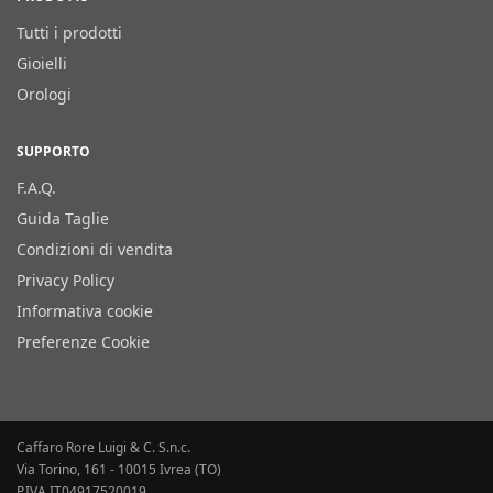
Tutti i prodotti
Gioielli
Orologi
SUPPORTO
F.A.Q.
Guida Taglie
Condizioni di vendita
Privacy Policy
Informativa cookie
Preferenze Cookie
Caffaro Rore Luigi & C. S.n.c.
Via Torino, 161 - 10015 Ivrea (TO)
P.IVA IT04917520019