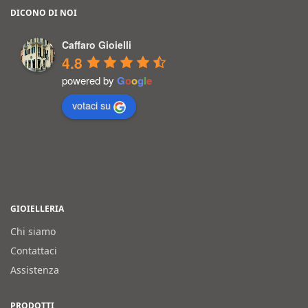
DICONO DI NOI
Caffaro Gioielli
4.8
powered by
G
o
o
g
l
e
votaci su
GIOIELLERIA
Chi siamo
Contattaci
Assistenza
PRODOTTI