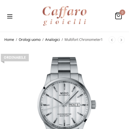
0
Home
/
Orologi uomo
/
Analogici
/
Multifort Chronometer1
ORDINABILE