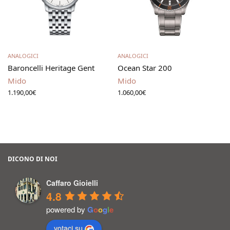
Leggi tutto
Aggiungi al carrello
ANALOGICI
ANALOGICI
Baroncelli Heritage Gent
Ocean Star 200
Mido
Mido
1.190,00
€
1.060,00
€
DICONO DI NOI
Caffaro Gioielli
4.8
powered by
G
o
o
g
l
e
votaci su