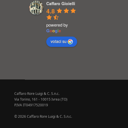
Caffaro Gioielli
4.8
powered by
G
o
o
g
l
e
votaci su
Caffaro Rore Luigi & C. S.n.c.
Via Torino, 161 - 10015 Ivrea (TO)
P.IVA IT04917520019
© 2026 Caffaro Rore Luigi & C. S.n.c.