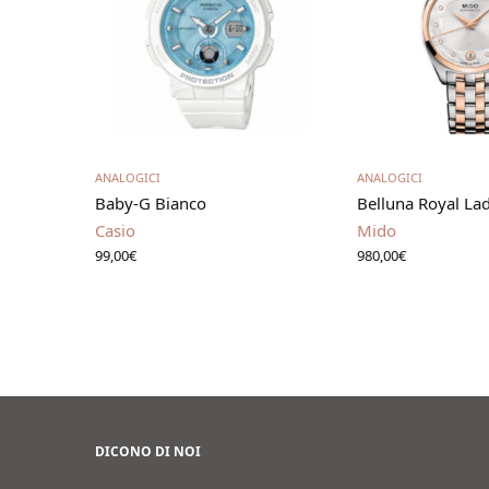
Leggi tutto
Leggi t
ANALOGICI
ANALOGICI
Baby-G Bianco
Belluna Royal La
Casio
Mido
99,00
€
980,00
€
DICONO DI NOI