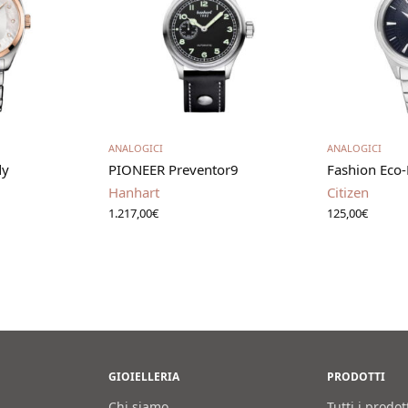
utto
Scegli
Leg
ANALOGICI
ANALOGICI
dy
PIONEER Preventor9
Fashion Eco-
Hanhart
Citizen
1.217,00
€
125,00
€
GIOIELLERIA
PRODOTTI
Chi siamo
Tutti i prodot