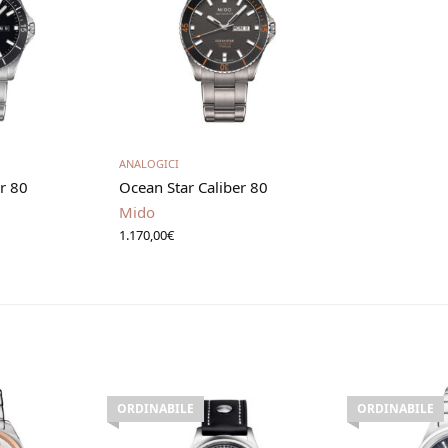
utto
Aggiungi al carrello
ANALOGICI
r 80
Ocean Star Caliber 80
Mido
1.170,00
€
ORDINABILE
ORDINABILE