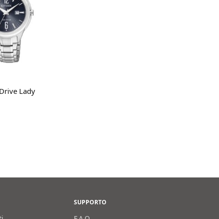
gi tutto
Drive Lady
SUPPORTO
ti
F.A.Q.