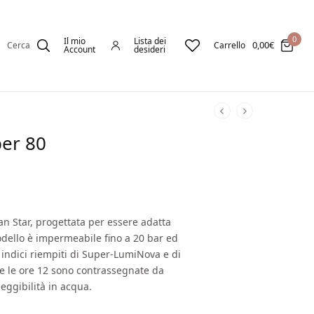
0
Il mio
Lista dei
0,00
€
Cerca
Carrello
Account
desideri
ber 80
an Star, progettata per essere adatta
dello è impermeabile fino a 20 bar ed
indici riempiti di Super-LumiNova e di
6 e le ore 12 sono contrassegnate da
eggibilità in acqua.