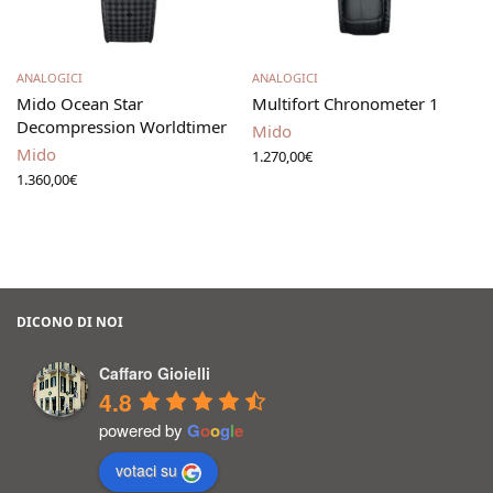
Leggi tutto
Aggiungi al carrello
ANALOGICI
ANALOGICI
Mido Ocean Star
Multifort Chronometer 1
Decompression Worldtimer
Mido
Mido
1.270,00
€
1.360,00
€
DICONO DI NOI
Caffaro Gioielli
4.8
powered by
G
o
o
g
l
e
votaci su