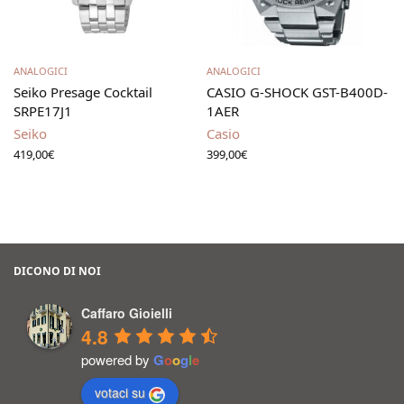
Leggi tutto
Leggi tutto
ANALOGICI
ANALOGICI
Seiko Presage Cocktail
CASIO G-SHOCK GST-B400D-
SRPE17J1
1AER
Seiko
Casio
419,00
€
399,00
€
DICONO DI NOI
Caffaro Gioielli
4.8
powered by
G
o
o
g
l
e
votaci su