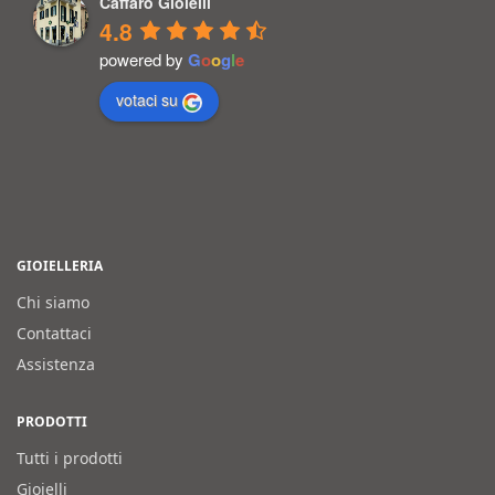
Caffaro Gioielli
4.8
powered by
G
o
o
g
l
e
votaci su
GIOIELLERIA
Chi siamo
Contattaci
Assistenza
PRODOTTI
Tutti i prodotti
Gioielli