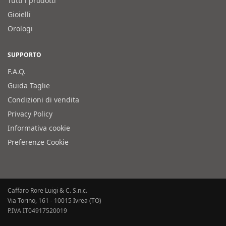
Tutti i prodotti
Gioielli
Orologi
SUPPORTO
F.A.Q.
Guida Taglie
Condizioni di vendita
Privacy Policy
Informativa cookie
Preferenze Cookie
Caffaro Rore Luigi & C. S.n.c.
Via Torino, 161 - 10015 Ivrea (TO)
P.IVA IT04917520019