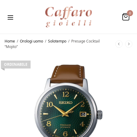
0
Home
/
Orologi uomo
/
Solotempo
/
Presage Cocktail
“Mojito”
ORDINABILE