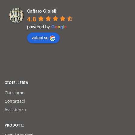
Caffaro Gioielli
4.8
powered by
G
o
o
g
l
e
votaci su
GIOIELLERIA
Chi siamo
Contattaci
Assistenza
PRODOTTI