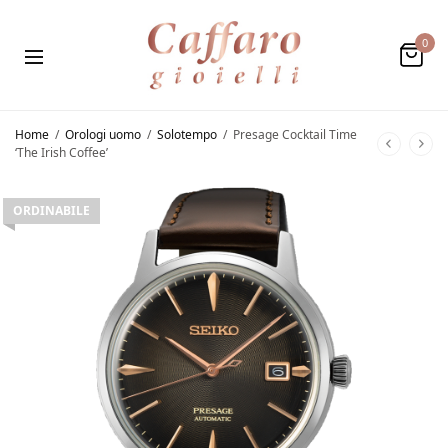
0
Home
/
Orologi uomo
/
Solotempo
/
Presage Cocktail Time
‘The Irish Coffee’
ORDINABILE