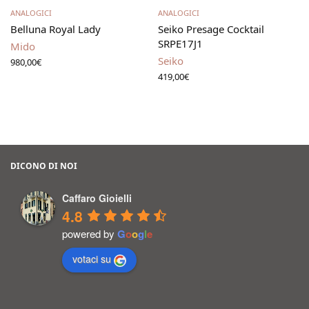
Leggi tutto
Leggi tutto
ANALOGICI
ANALOGICI
Belluna Royal Lady
Seiko Presage Cocktail
SRPE17J1
Mido
Seiko
980,00
€
419,00
€
DICONO DI NOI
Caffaro Gioielli
4.8
powered by
G
o
o
g
l
e
votaci su