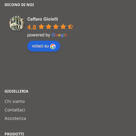
DICONO DI NOI
Caffaro Gioielli
4.8
powered by
G
o
o
g
l
e
votaci su
GIOIELLERIA
Chi siamo
Contattaci
Assistenza
PRODOTTI