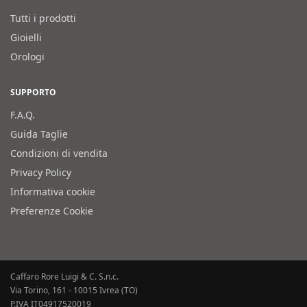
Tutti i prodotti
Gioielli
Orologi
SUPPORTO
F.A.Q.
Guida Taglie
Condizioni di vendita
Privacy Policy
Informativa cookie
Preferenze Cookie
Caffaro Rore Luigi & C. S.n.c.
Via Torino, 161 - 10015 Ivrea (TO)
P.IVA IT04917520019