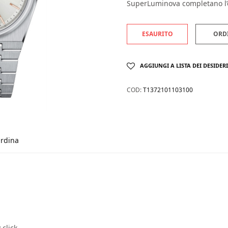
SuperLuminova completano l’e
ESAURITO
ORD
AGGIUNGI A LISTA DEI DESIDERI
COD:
T1372101103100
rdina
 click