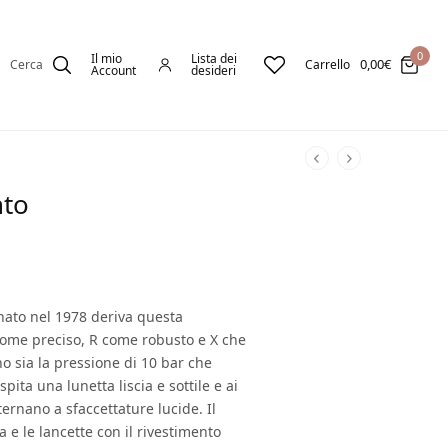
0
Il mio
Lista dei
0,00
€
Cerca
Carrello
Account
desideri
nto
nato nel 1978 deriva questa
 come preciso, R come robusto e X che
o sia la pressione di 10 bar che
ita una lunetta liscia e sottile e ai
lternano a sfaccettature lucide. Il
 e le lancette con il rivestimento