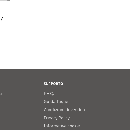
gi tutto
dy
SUPPORTO
ti
F.A.Q.
Guida Taglie
Condizioni di vendita
Privacy Policy
Informativa cookie