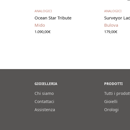
carrello
Aggiungi al carrello
Leg
ANALOGICI
ANALOGICI
Ocean Star Tribute
Surveyor La
Mido
Bulova
1.090,00
€
179,00
€
GIOIELLERIA
PRODOTTI
Chi siamo
Tutti i prodot
Contattaci
Gioielli
Assistenza
Orologi