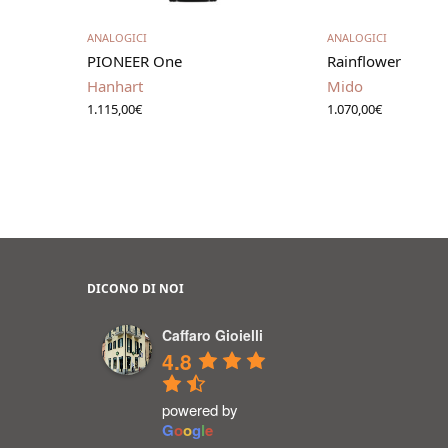
Scegli
Aggiungi al 
ANALOGICI
ANALOGICI
PIONEER One
Rainflower
Hanhart
Mido
1.115,00
€
1.070,00
€
DICONO DI NOI
Caffaro Gioielli
4.8
powered by
G
o
o
g
l
e