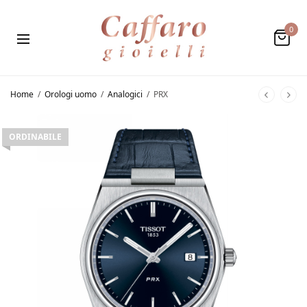
0
Home
/
Orologi uomo
/
Analogici
/
PRX
ORDINABILE