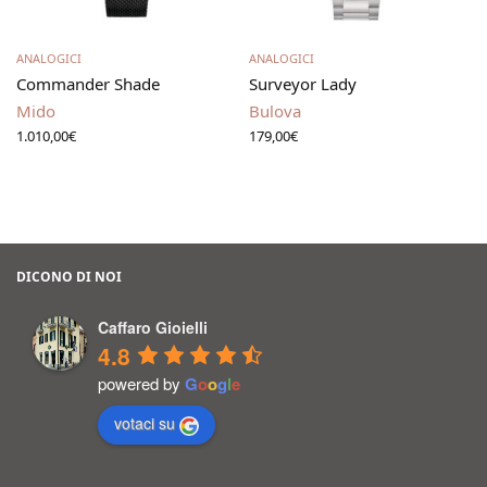
Aggiungi al carrello
Leggi tutto
ANALOGICI
ANALOGICI
Commander Shade
Surveyor Lady
Mido
Bulova
1.010,00
€
179,00
€
DICONO DI NOI
Caffaro Gioielli
4.8
powered by
G
o
o
g
l
e
votaci su