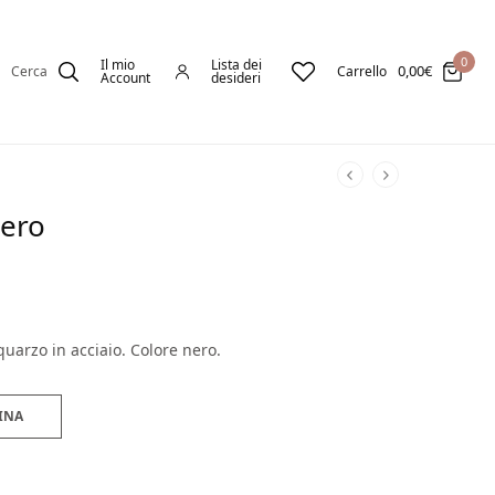
0
Il mio
Lista dei
0,00
€
Cerca
Carrello
Account
desideri
nero
quarzo in acciaio. Colore nero.
INA