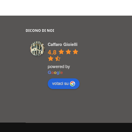
DICONO DI NOI
Caffaro Gioielli
4.8
powered by
G
o
o
g
l
e
votaci su