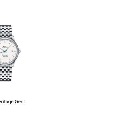
gi tutto
eritage Gent