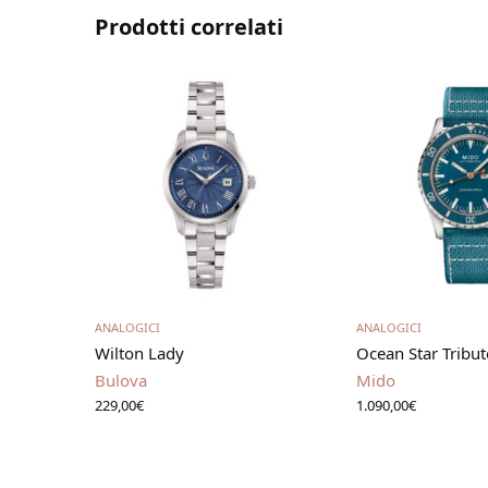
Prodotti correlati
Aggiungi al carrello
Aggiungi al 
ANALOGICI
ANALOGICI
Wilton Lady
Ocean Star Tribut
Bulova
Mido
229,00
€
1.090,00
€