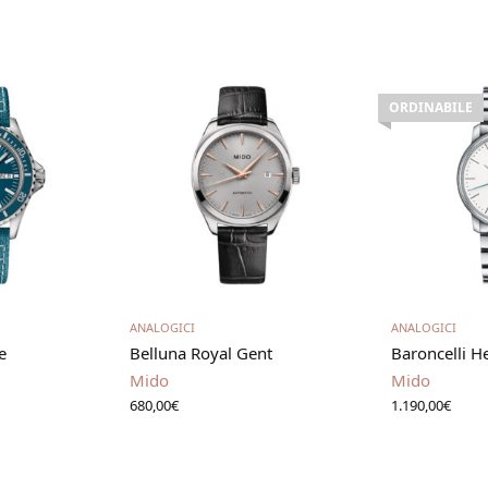
ORDINABILE
carrello
Aggiungi al carrello
Leg
ANALOGICI
ANALOGICI
e
Belluna Royal Gent
Baroncelli H
Mido
Mido
680,00
€
1.190,00
€