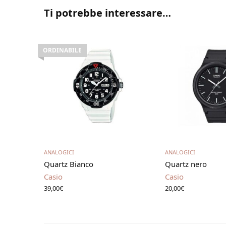
Ti potrebbe interessare…
ORDINABILE
Leggi tutto
Aggiungi al 
ANALOGICI
ANALOGICI
Quartz Bianco
Quartz nero
Casio
Casio
39,00
€
20,00
€