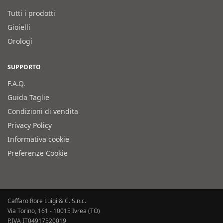
Tutti i prodotti
Gioielli
Orologi
SUPPORTO
F.A.Q.
Guida Taglie
Condizioni di vendita
Privacy Policy
Informativa cookie
Preferenze Cookie
Caffaro Rore Luigi & C. S.n.c.
Via Torino, 161 - 10015 Ivrea (TO)
P.IVA IT04917520019