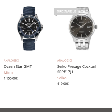
ORDINABILE
Aggiungi al carrello
Leggi tutto
ANALOGICI
ANALOGICI
Ocean Star GMT
Seiko Presage Cocktail
SRPE17J1
Mido
Seiko
1.150,00
€
419,00
€