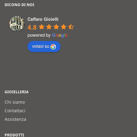
DICONO DI NOI
Caffaro Gioielli
4.8
powered by
G
o
o
g
l
e
votaci su
GIOIELLERIA
Chi siamo
Contattaci
Assistenza
PRODOTTI