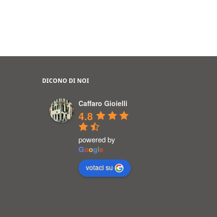
DICONO DI NOI
Caffaro Gioielli
4.8
powered by
G
o
o
g
l
e
votaci su