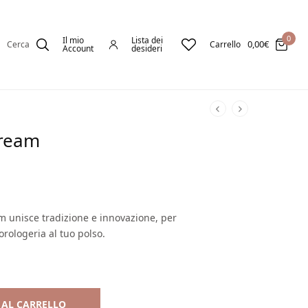
0
Il mio
Lista dei
0,00
€
Cerca
Carrello
Account
desideri
Dream
am unisce tradizione e innovazione, per
orologeria al tuo polso.
 AL CARRELLO