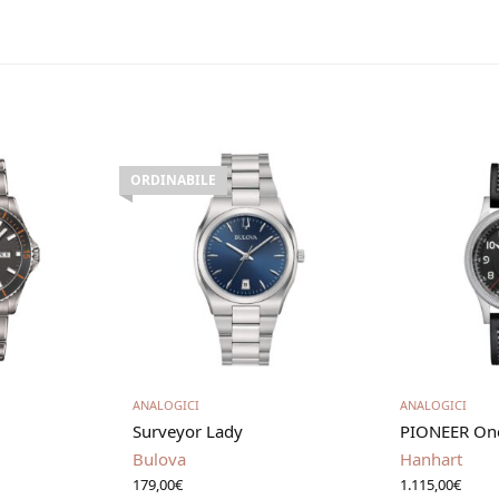
ORDINABILE
carrello
Leggi tutto
ANALOGICI
ANALOGICI
Surveyor Lady
PIONEER On
Bulova
Hanhart
179,00
€
1.115,00
€