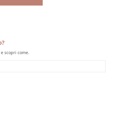
o?
l e scopri come.