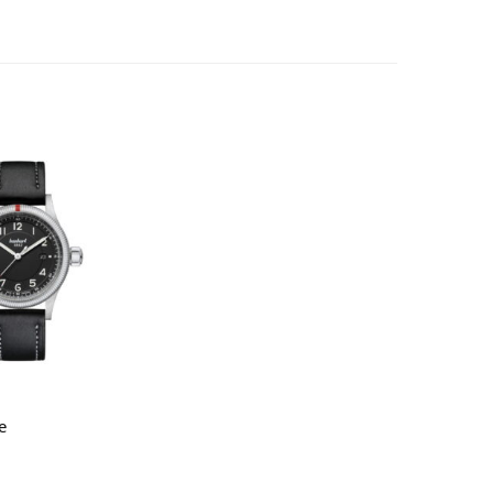
Scegli
e