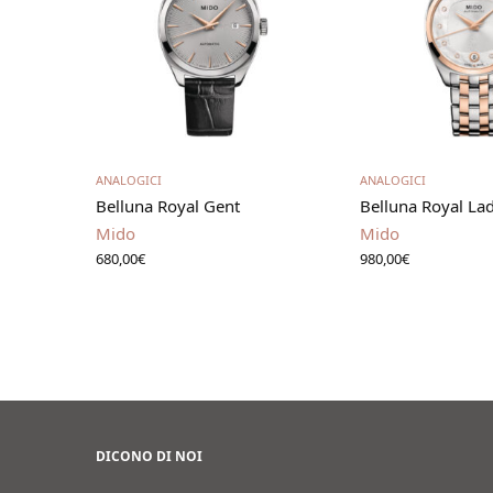
Aggiungi al carrello
Leggi t
ANALOGICI
ANALOGICI
Belluna Royal Gent
Belluna Royal La
Mido
Mido
680,00
€
980,00
€
DICONO DI NOI