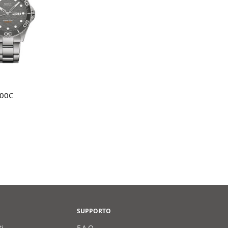
i al carrello
200C
SUPPORTO
ti
F.A.Q.