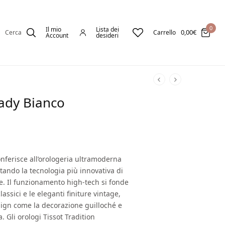
0
Il mio
Lista dei
0,00
€
Cerca
Carrello
Account
desideri
Lady Bianco
onferisce all’orologeria ultramoderna
ando la tecnologia più innovativa di
ge. Il funzionamento high-tech si fonde
assici e le eleganti finiture vintage,
sign come la decorazione guilloché e
 Gli orologi Tissot Tradition