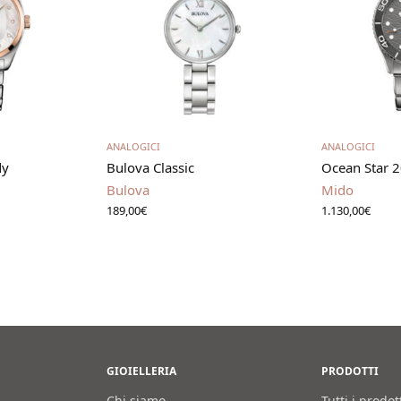
utto
Leggi tutto
Aggiung
ANALOGICI
ANALOGICI
dy
Bulova Classic
Ocean Star 
Bulova
Mido
189,00
€
1.130,00
€
GIOIELLERIA
PRODOTTI
Chi siamo
Tutti i prodot