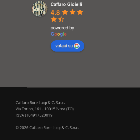
Caffaro Gioielli
4.8
powered by
G
o
o
g
l
e
votaci su
Caffaro Rore Luigi & C. S.n.c.
Via Torino, 161 - 10015 Ivrea (TO)
P.IVA IT04917520019
© 2026 Caffaro Rore Luigi & C. S.n.c.