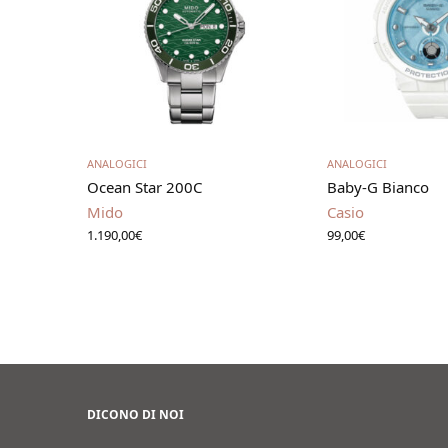
Aggiungi al carrello
Leggi t
ANALOGICI
ANALOGICI
Ocean Star 200C
Baby-G Bianco
Mido
Casio
1.190,00
€
99,00
€
DICONO DI NOI