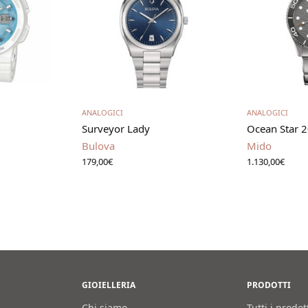
utto
Leggi tutto
Aggiung
ANALOGICI
ANALOGICI
Surveyor Lady
Ocean Star 
Bulova
Mido
179,00
€
1.130,00
€
GIOIELLERIA
PRODOTTI
Chi siamo
Tutti i prodot