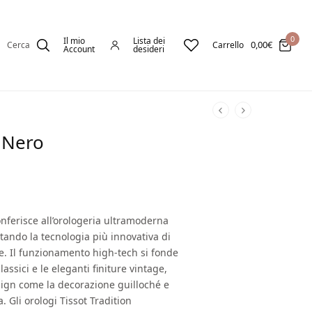
0
Il mio
Lista dei
0,00
€
Cerca
Carrello
Account
desideri
y Nero
onferisce all’orologeria ultramoderna
ando la tecnologia più innovativa di
ge. Il funzionamento high-tech si fonde
assici e le eleganti finiture vintage,
sign come la decorazione guilloché e
 Gli orologi Tissot Tradition