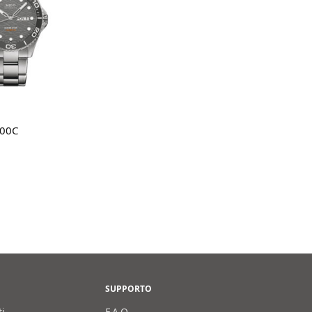
i al carrello
200C
SUPPORTO
ti
F.A.Q.