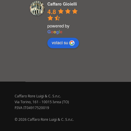
Caffaro Gioielli
4.8
powered by
G
o
o
g
l
e
votaci su
Caffaro Rore Luigi & C. S.n.c.
Via Torino, 161 - 10015 Ivrea (TO)
P.IVA IT04917520019
© 2026 Caffaro Rore Luigi & C. S.n.c.