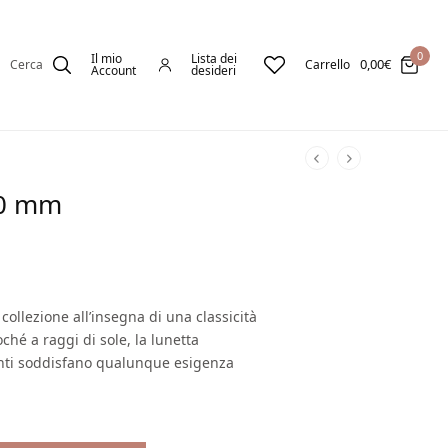
0
Il mio
Lista dei
0,00
€
Cerca
Carrello
Account
desideri
40 mm
 collezione all’insegna di una classicità
oché a raggi di sole, la lunetta
ranti soddisfano qualunque esigenza