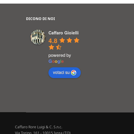
DICONO DI NOI
Caffaro Gioielli
4.8
powered by
G
o
o
g
l
e
votaci su
Caffaro Rore Luigi & C. S.n.c.
Via Torino, 161 - 10015 Ivrea (TO)