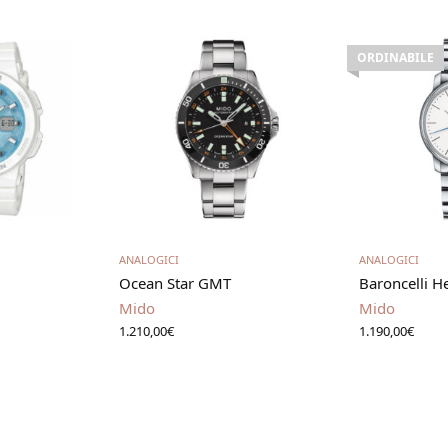
ORDINABILE
utto
Aggiungi al carrello
Leg
ANALOGICI
ANALOGICI
Ocean Star GMT
Baroncelli H
Mido
Mido
1.210,00
€
1.190,00
€