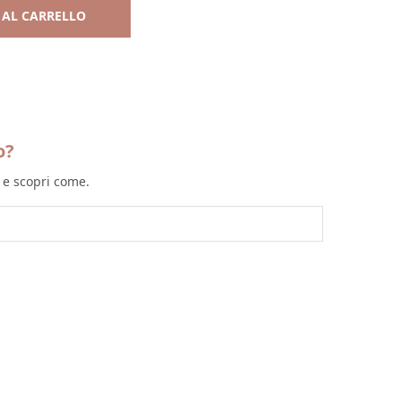
 AL CARRELLO
o?
l e scopri come.