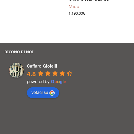
Mido
1.190,00
€
DICONO DI NOI
Caffaro Gioielli
4.8
powered by
G
o
o
g
l
e
votaci su