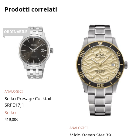
Prodotti correlati
ORDINABILE
Leggi tutto
ANALOGICI
Seiko Presage Cocktail
SRPE17J1
Seiko
419,00
€
Aggiungi al carrello
ANALOGICI
Mido Ocean Star 39